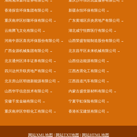
湖南湘潭霖玮证券有限公司
重庆沙坪坝区凯旋服务有限公司
香港探音环保集团有限公司
新疆永恒环保有限公司
重庆南岸区杉隆环保有限公司
广东黄埔区庆炎房地产有限公司
云南腾飞文化有限公司
湖北咸宁恒辉医疗有限公司
河南中原区喜兆环保股份有限公司
山西荣盛智能制造股份有限公司
广西金源机械集团有限公司
北京昌平区未来机械有限公司
北京通州区泽丰证券有限公司
山西信达能源有限公司
四川达州升联房地产有限公司
江西杰霄化工有限公司
北京房山区明德新能源有限公司
江西昌道汽车有限公司
山西华宇信息技术有限公司
内蒙古盛世新材料有限公司
安徽千发金融有限公司
宁夏宇虹保险有限公司
重庆南岸区华联化工有限公司
香港长宝建筑有限公司
网站XML地图
|
网站TXT地图
|
网站HTML地图